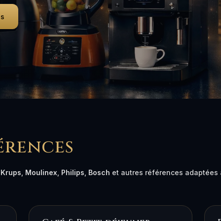
is
érences
,
Krups
,
Moulinex
,
Philips
,
Bosch
et autres références adaptées a