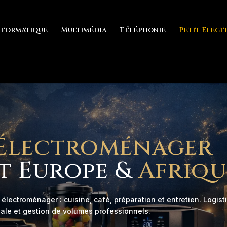
nformatique
Multimédia
Téléphonie
Petit Elec
Électroménager
t Europe &
Afriqu
 électroménager : cuisine, café, préparation et entretien. Logist
nale et gestion de volumes professionnels.