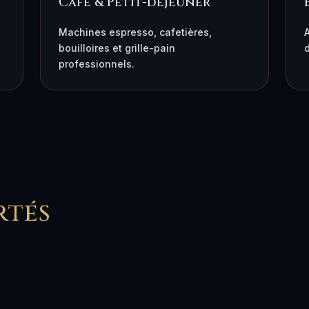
Café & Petit-déjeuner
Machines espresso, cafetières,
A
bouilloires et grille-pain
professionnels.
rtés