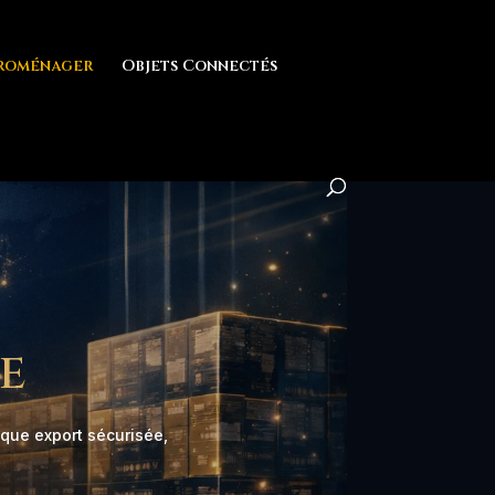
troménager
Objets Connectés
e
ique export sécurisée,